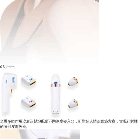
01
better
全層多維作用皮膚
超聲炮配備不同深度導入頭，針對個人情況實施方案，實現針對性
的臉部皮膚改善。