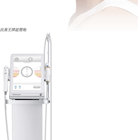
抗衰王牌
超聲炮