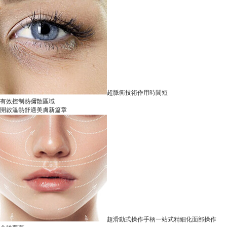
超脈衝技術
作用時間短
有效控制熱彌散區域
開啟溫熱舒適美膚新篇章
超滑動式操作手柄
一站式精細化面部操作